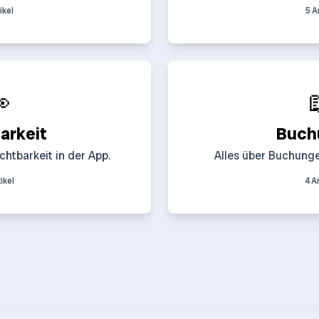
ikel
5 A

arkeit
Buch
chtbarkeit in der App.
Alles über Buchunge
ikel
4 A